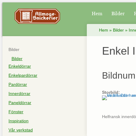
Hem
Bilder
Hem
»
Bilder
»
Inn
Enkel 
Bilder
Bilder
Enkeldörrar
Bildnum
Enkelpardörrar
Pardörrar
Storbild:
Innerdörrar
Paneldörrar
Fönster
Helfransk innerdö
Inspiration
Vår verkstad