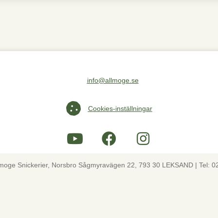
info@allmoge.se
Maila oss på info@allmoge.se
Cookies-inställningar
Cookies-inställningar
lmoge Snickerier, Norsbro Sågmyravägen 22, 793 30 LEKSAND | Tel: 0