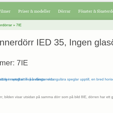
Filmer
Priser & modeller
Dörrar
Fönster & fönsterd
erdörrar
»
7IE
Innerdörr IED 35, Ingen gla
mer: 7IE
rr, bilden visar utsidan på samma dörr som på bild 8IE, dörren har e