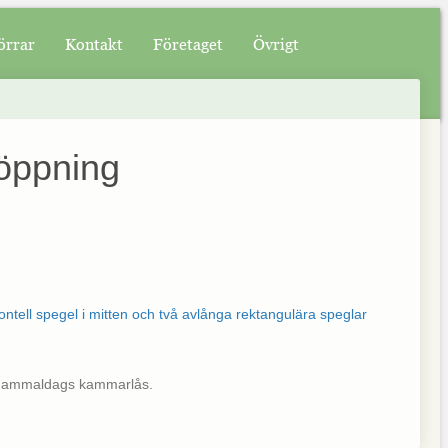
örrar
Kontakt
Företaget
Övrigt
söppning
tt gammaldags kammarlås.