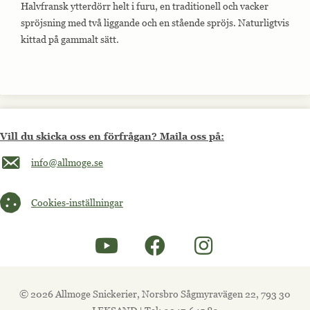
Halvfransk ytterdörr helt i furu, en traditionell och vacker
spröjsning med två liggande och en stående spröjs. Naturligtvis
kittad på gammalt sätt.
Vill du skicka oss en förfrågan? Maila oss på:
Maila oss på info@allmoge.se
info@allmoge.se
Cookies-inställningar
Cookies-inställningar
© 2026 Allmoge Snickerier, Norsbro Sågmyravägen 22, 793 30