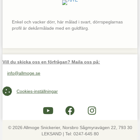
Enkel och vacker dörr, här målad i svart, dörrspeglarnas
profil är dekårmålade med en guldfärg.
Vill du skicka oss en förfrågan? Maila oss på:
info@allmoge.se
Maila oss på info@allmoge.se
Cookies-inställningar
Cookies-inställningar
© 2026 Allmoge Snickerier, Norsbro Sågmyravägen 22, 793 30
LEKSAND | Tel: 0247-645 80