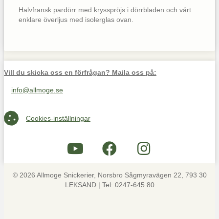
Halvfransk pardörr med krysspröjs i dörrbladen och vårt
enklare överljus med isolerglas ovan.
Vill du skicka oss en förfrågan? Maila oss på:
info@allmoge.se
Maila oss på info@allmoge.se
Cookies-inställningar
Cookies-inställningar
© 2026 Allmoge Snickerier, Norsbro Sågmyravägen 22, 793 30
LEKSAND | Tel: 0247-645 80