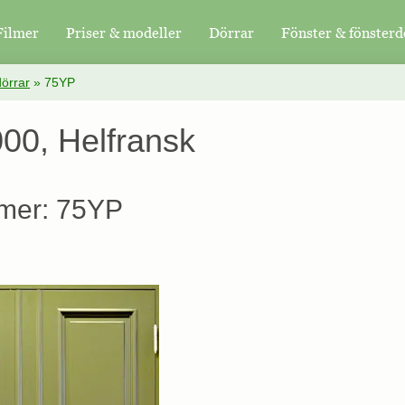
Filmer
Priser & modeller
Dörrar
Fönster & fönsterd
örrar
»
75YP
00, Helfransk
mer: 75YP