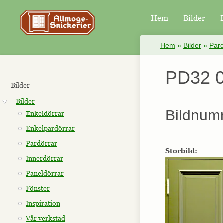
Hem
Bilder
×
Hem
»
Bilder
»
Pard
PD32 0
Bilder
Bilder
Bildnum
Enkeldörrar
Enkelpardörrar
Pardörrar
Storbild:
Innerdörrar
Paneldörrar
Fönster
Inspiration
Vår verkstad