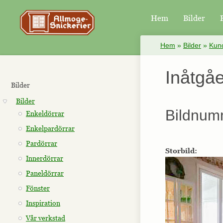
Hem
Bilder
×
Hem
»
Bilder
»
Kund
Inåtgåe
Bilder
Bilder
Bildnum
Enkeldörrar
Enkelpardörrar
Pardörrar
Storbild:
Innerdörrar
Paneldörrar
Fönster
Inspiration
Vår verkstad