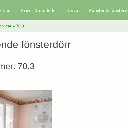
Filmer
Priser & modeller
Dörrar
Fönster & fönsterd
bilder
»
70,3
nde fönsterdörr
mer: 70,3