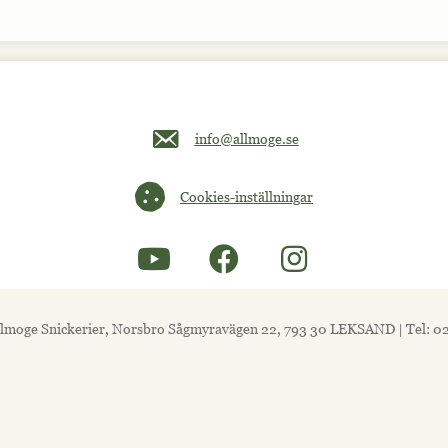
Maila oss på info@allmoge.se
info@allmoge.se
Cookies-inställningar
Cookies-inställningar
lmoge Snickerier, Norsbro Sågmyravägen 22, 793 30 LEKSAND | Tel: 0