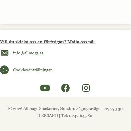
Vill du skicka oss en förfrågan? Maila oss på:
Maila oss på info@allmoge.se
info@allmoge.se
Cookies-inställningar
Cookies-inställningar
© 2026 Allmoge Snickerier, Norsbro Sågmyravägen 22, 793 30
LEKSAND | Tel: 0247-645 80