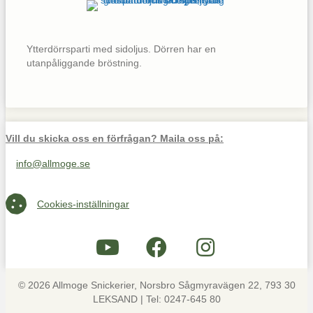
Ytterdörrsparti med sidoljus. Dörren har en
utanpåliggande bröstning.
Vill du skicka oss en förfrågan? Maila oss på:
info@allmoge.se
Maila oss på info@allmoge.se
Cookies-inställningar
Cookies-inställningar
© 2026 Allmoge Snickerier, Norsbro Sågmyravägen 22, 793 30
LEKSAND | Tel: 0247-645 80