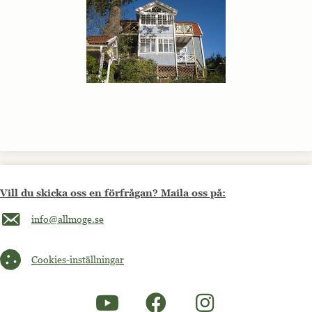
Vill du skicka oss en förfrågan? Maila oss på:
Maila oss på info@allmoge.se
info@allmoge.se
Cookies-inställningar
Cookies-inställningar