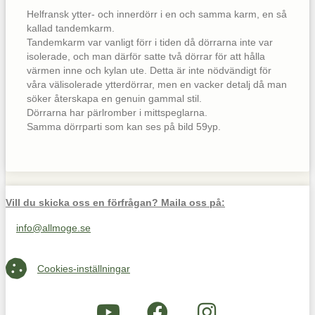
Helfransk ytter- och innerdörr i en och samma karm, en så
kallad tandemkarm.
Tandemkarm var vanligt förr i tiden då dörrarna inte var
isolerade, och man därför satte två dörrar för att hålla
värmen inne och kylan ute. Detta är inte nödvändigt för
våra välisolerade ytterdörrar, men en vacker detalj då man
söker återskapa en genuin gammal stil.
Dörrarna har pärlromber i mittspeglarna.
Samma dörrparti som kan ses på bild 59yp.
Vill du skicka oss en förfrågan? Maila oss på:
info@allmoge.se
Maila oss på info@allmoge.se
Cookies-inställningar
Cookies-inställningar