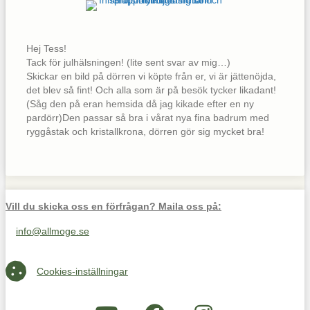
Hej Tess!
Tack för julhälsningen! (lite sent svar av mig…)
Skickar en bild på dörren vi köpte från er, vi är jättenöjda,
det blev så fint! Och alla som är på besök tycker likadant!
(Såg den på eran hemsida då jag kikade efter en ny
pardörr)Den passar så bra i vårat nya fina badrum med
ryggåstak och kristallkrona, dörren gör sig mycket bra!
Vill du skicka oss en förfrågan? Maila oss på:
info@allmoge.se
Maila oss på info@allmoge.se
Cookies-inställningar
Cookies-inställningar