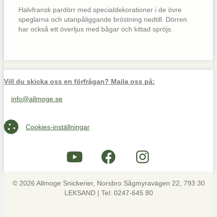
Halvfransk pardörr med specialdekorationer i de övre
speglarna och utanpåliggande bröstning nedtill. Dörren
har också ett överljus med bågar och kittad spröjs.
Vill du skicka oss en förfrågan? Maila oss på:
info@allmoge.se
Maila oss på info@allmoge.se
Cookies-inställningar
Cookies-inställningar
© 2026 Allmoge Snickerier, Norsbro Sågmyravägen 22, 793 30
LEKSAND | Tel: 0247-645 80