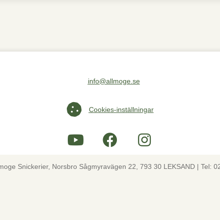
info@allmoge.se
Maila oss på info@allmoge.se
Cookies-inställningar
Cookies-inställningar
lmoge Snickerier, Norsbro Sågmyravägen 22, 793 30 LEKSAND | Tel: 0