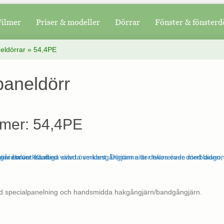
Filmer
Priser & modeller
Dörrar
Fönster & fönsterd
eldörrar
»
54,4PE
paneldörr
mer: 54,4PE
d specialpanelning och handsmidda hakgångjärn/bandgångjärn.