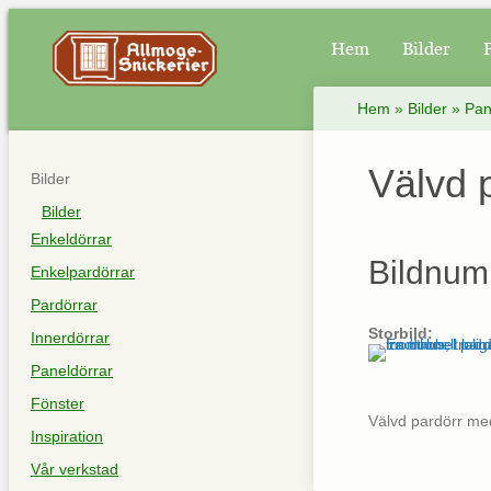
Hem
Bilder
Hem
»
Bilder
»
Pan
Välvd 
Bilder
Bilder
Enkeldörrar
Bildnum
Enkelpardörrar
Pardörrar
Storbild:
Innerdörrar
Paneldörrar
Fönster
Välvd pardörr me
Inspiration
Vår verkstad