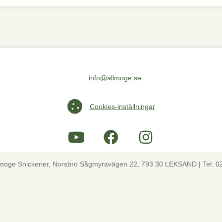
info@allmoge.se
Maila oss på info@allmoge.se
Cookies-inställningar
Cookies-inställningar
lmoge Snickerier, Norsbro Sågmyravägen 22, 793 30 LEKSAND | Tel: 0