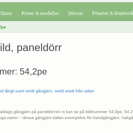
Filmer
Priser & modeller
Dörrar
Fönster & fönsterd
2pe
ild, paneldörr
mer: 54,2pe
ldags gångjärn på paneldörren ni kan se på bildnummer 54,0pe, 54,2
nga namn – dessa gångjärn kallas exempelvis för bandgångjärn, hakgån