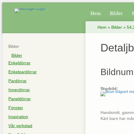
Hem
Bilder
Hem
»
Bilder
»
54,
Detaljb
Bilder
Bilder
Enkeldörrar
Bildnum
Enkelpardörrar
Pardörrar
Storbild:
Innerdörrar
Paneldörrar
Fönster
Handsmitt, gamma
Inspiration
Kärt barn har må
Vår verkstad