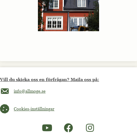
Vill du skicka oss en förfrågan? Maila oss på:
Maila oss på info@allmoge.se
info@allmoge.se
Cookies-inställningar
Cookies-inställningar