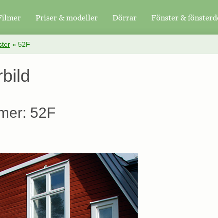
Filmer
Priser & modeller
Dörrar
Fönster & fönsterd
ter
»
52F
bild
mer: 52F