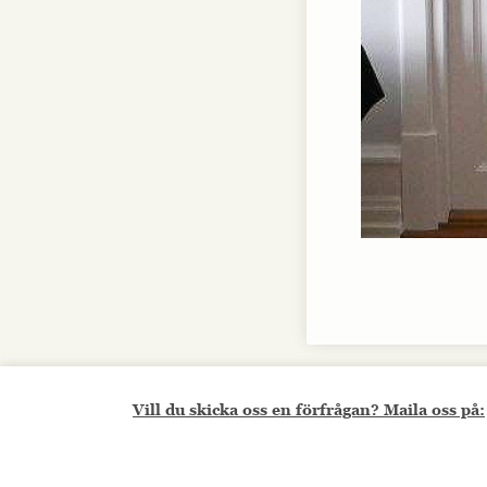
Vill du skicka oss en förfrågan? Maila oss på: