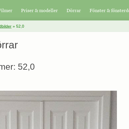
Filmer
Priser & modeller
Dörrar
Fönster & fönsterd
bilder
»
52,0
rrar
mer: 52,0