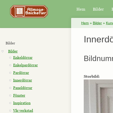
Hem
Bilder
×
Hem
»
Bilder
»
Kund
Innerdö
Bilder
Bilder
Bildnum
Enkeldörrar
Enkelpardörrar
Pardörrar
Storbild:
Innerdörrar
Paneldörrar
Fönster
Inspiration
Vår verkstad