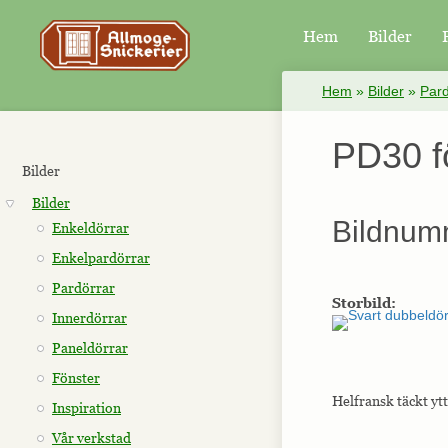
Hem
Bilder
×
Hem
»
Bilder
»
Pard
PD30 f
Bilder
Bilder
Bildnum
Enkeldörrar
Enkelpardörrar
Pardörrar
Storbild:
Innerdörrar
Paneldörrar
Fönster
Helfransk täckt yt
Inspiration
Vår verkstad