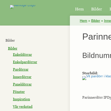
Hem
Bilder
×
Hem
»
Bilder
»
Inne
Parinn
Bilder
Bilder
Bildnum
Enkeldörrar
Enkelpardörrar
Pardörrar
Storbild:
Innerdörrar
Paneldörrar
Fönster
Parinnerdörr IPD3
Inspiration
Vår verkstad