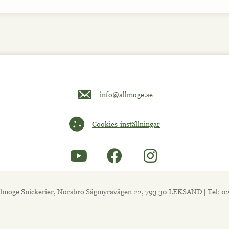
Maila oss på info@allmoge.se
info@allmoge.se
Cookies-inställningar
Cookies-inställningar
lmoge Snickerier, Norsbro Sågmyravägen 22, 793 30 LEKSAND | Tel: 0