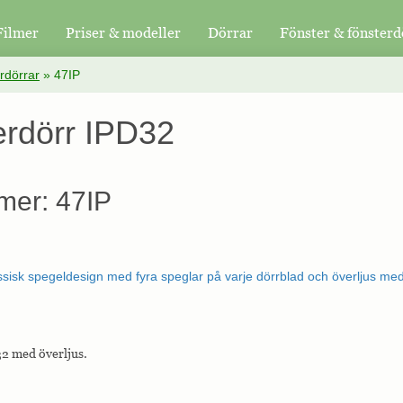
Filmer
Priser & modeller
Dörrar
Fönster & fönsterd
rdörrar
»
47IP
erdörr IPD32
mer: 47IP
2 med överljus.