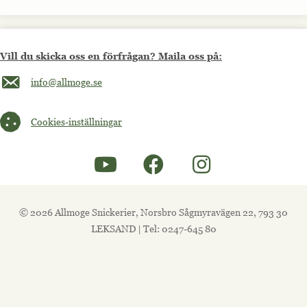
Vill du skicka oss en förfrågan? Maila oss på:
Maila oss på info@allmoge.se
info@allmoge.se
Cookies-inställningar
Cookies-inställningar
© 2026 Allmoge Snickerier, Norsbro Sågmyravägen 22, 793 30
LEKSAND | Tel: 0247-645 80