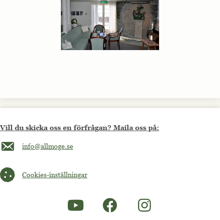
Vill du skicka oss en förfrågan? Maila oss på:
Maila oss på info@allmoge.se
info@allmoge.se
Cookies-inställningar
Cookies-inställningar