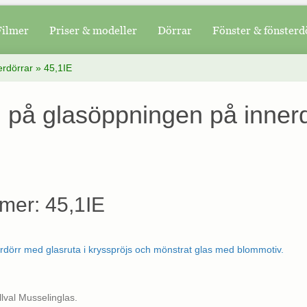
Filmer
Priser & modeller
Dörrar
Fönster & fönsterd
erdörrar
»
45,1IE
d på glasöppningen på innerd
mer: 45,1IE
llval Musselinglas.