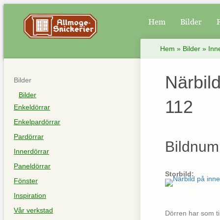
Hem
Bilder
Hem
»
Bilder
»
Inn
Närbil
Bilder
Bilder
112
Enkeldörrar
Enkelpardörrar
Pardörrar
Bildnum
Innerdörrar
Paneldörrar
Storbild:
Fönster
Inspiration
Vår verkstad
Dörren har som ti