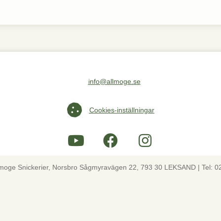
info@allmoge.se
Maila oss på info@allmoge.se
Cookies-inställningar
Cookies-inställningar
lmoge Snickerier, Norsbro Sågmyravägen 22, 793 30 LEKSAND | Tel: 0