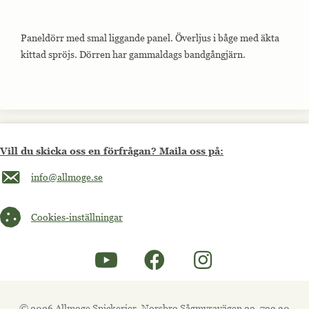
Paneldörr med smal liggande panel. Överljus i båge med äkta
kittad spröjs. Dörren har gammaldags bandgångjärn.
Vill du skicka oss en förfrågan? Maila oss på:
Maila oss på info@allmoge.se
info@allmoge.se
Cookies-inställningar
Cookies-inställningar
© 2026 Allmoge Snickerier, Norsbro Sågmyravägen 22, 793 30