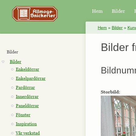
Hem
Bilder
×
Hem
»
Bilder
»
Kund
Bilder 
Bilder
Bilder
Bildnum
Enkeldörrar
Enkelpardörrar
Pardörrar
Storbild:
Innerdörrar
Paneldörrar
Fönster
Inspiration
Vår verkstad