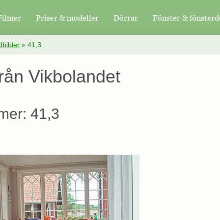
Filmer
Priser & modeller
Dörrar
Fönster & fönsterd
bilder
»
41,3
från Vikbolandet
mer: 41,3