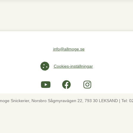
info@allmoge.se
Maila oss på info@allmoge.se
Cookies-inställningar
Cookies-inställningar
lmoge Snickerier, Norsbro Sågmyravägen 22, 793 30 LEKSAND | Tel: 0