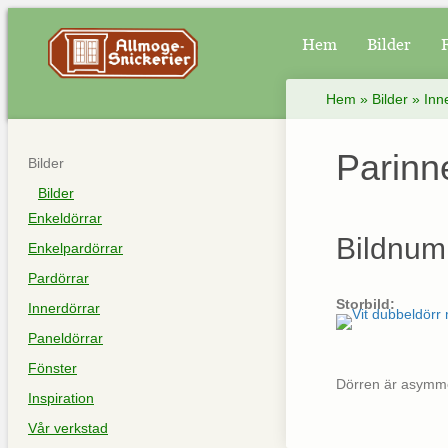
Hem
Bilder
Hem
»
Bilder
»
Inn
Parinn
Bilder
Bilder
Enkeldörrar
Bildnum
Enkelpardörrar
Pardörrar
Storbild:
Innerdörrar
Paneldörrar
Fönster
Dörren är asymme
Inspiration
Vår verkstad