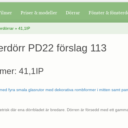
Filmer
Priser & modeller
Dörrar
Fönster & fönsterd
erdörrar
»
41,1IP
erdörr PD22 förslag 113
mer: 41,1IP
trisk där ena dörrbladet är bredare. Dörren är försedd med ett gamm