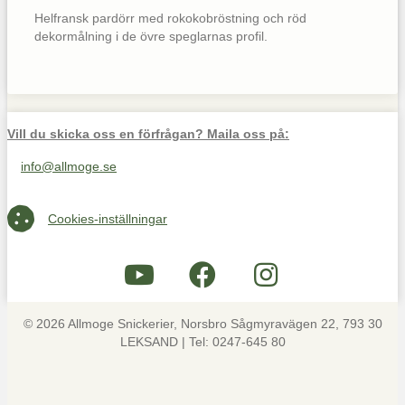
Helfransk pardörr med rokokobröstning och röd
dekormålning i de övre speglarnas profil.
Vill du skicka oss en förfrågan? Maila oss på:
info@allmoge.se
Maila oss på info@allmoge.se
Cookies-inställningar
Cookies-inställningar
© 2026 Allmoge Snickerier, Norsbro Sågmyravägen 22, 793 30
LEKSAND | Tel: 0247-645 80