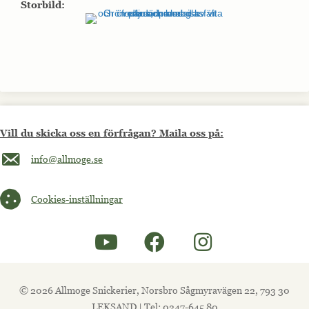
Storbild:
Vill du skicka oss en förfrågan? Maila oss på:
Maila oss på info@allmoge.se
info@allmoge.se
Cookies-inställningar
Cookies-inställningar
© 2026 Allmoge Snickerier, Norsbro Sågmyravägen 22, 793 30
LEKSAND | Tel: 0247-645 80