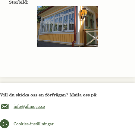
Storbild:
Vill du skicka oss en förfrågan? Maila oss på:
Maila oss på info@allmoge.se
info@allmoge.se
Cookies-inställningar
Cookies-inställningar