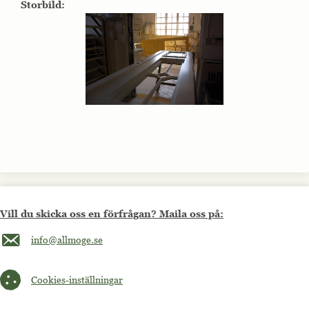
Storbild:
Vill du skicka oss en förfrågan? Maila oss på:
Maila oss på info@allmoge.se
info@allmoge.se
Cookies-inställningar
Cookies-inställningar