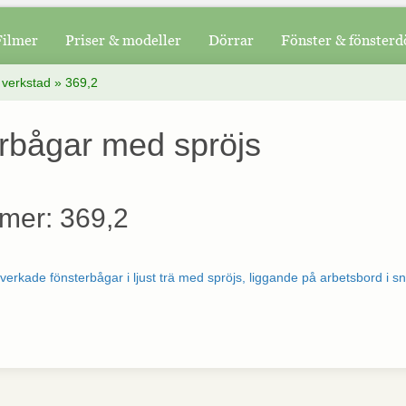
Filmer
Priser & modeller
Dörrar
Fönster & fönsterd
 verkstad
»
369,2
rbågar med spröjs
mer: 369,2