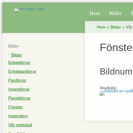
Hem
Bilder
Hem
»
Bilder
»
Vår
Fönste
Bilder
Bilder
Enkeldörrar
Bildnum
Enkelpardörrar
Pardörrar
Storbild:
Innerdörrar
Paneldörrar
Fönster
Inspiration
Vår verkstad