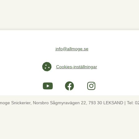
info@allmoge.se
Maila oss på info@allmoge.se
Cookies-inställningar
Cookies-inställningar
lmoge Snickerier, Norsbro Sågmyravägen 22, 793 30 LEKSAND | Tel: 0