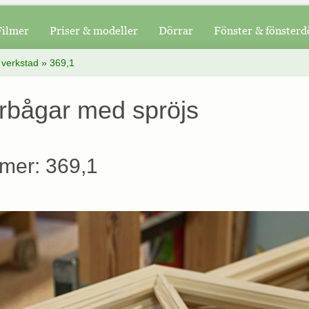
Filmer
Priser & modeller
Dörrar
Fönster & fönsterd
 verkstad
»
369,1
rbågar med spröjs
mer: 369,1