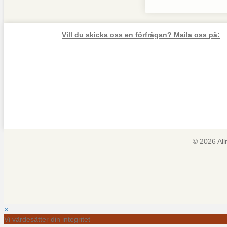
Vill du skicka oss en förfrågan? Maila oss på:
© 2026 Al
×
Vi värdesätter din integritet