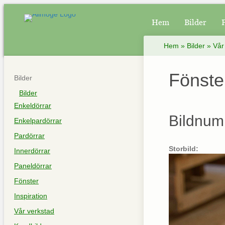
Hem
Bilder
Hem
»
Bilder
»
Vår
Fönste
Bilder
Bilder
Enkeldörrar
Bildnum
Enkelpardörrar
Pardörrar
Storbild:
Innerdörrar
Paneldörrar
Fönster
Inspiration
Vår verkstad