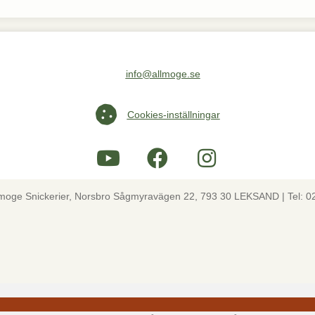
info@allmoge.se
Maila oss på info@allmoge.se
Cookies-inställningar
Cookies-inställningar
lmoge Snickerier, Norsbro Sågmyravägen 22, 793 30 LEKSAND | Tel: 0