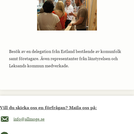
Besök av en delegation från Estland bestående av komunfolk
samt företagare. Även representanter från länstyrelsen och
Leksands kommun medverkade.
Vill du skicka oss en förfrågan? Maila oss på:
Maila oss på info@allmoge.se
info@allmoge.se