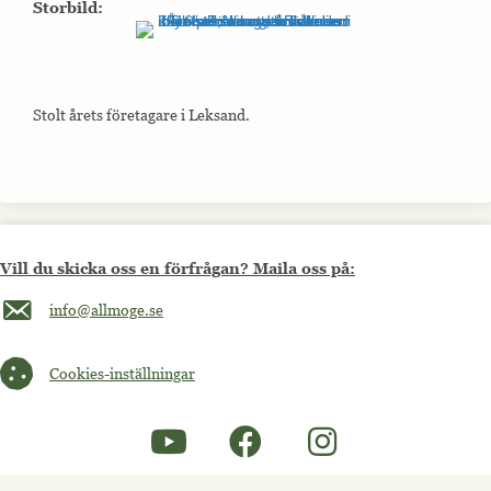
Storbild:
Stolt årets företagare i Leksand.
Vill du skicka oss en förfrågan? Maila oss på:
Maila oss på info@allmoge.se
info@allmoge.se
Cookies-inställningar
Cookies-inställningar