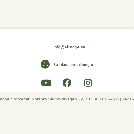
info@allmoge.se
Maila oss på info@allmoge.se
Cookies-inställningar
Cookies-inställningar
lmoge Snickerier, Norsbro Sågmyravägen 22, 793 30 LEKSAND | Tel: 0