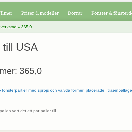
Filmer
Priser & modeller
Dörrar
Fönster & fönsterd
 verkstad
»
365,0
till USA
mer: 365,0
len vart det ett par pallar till.