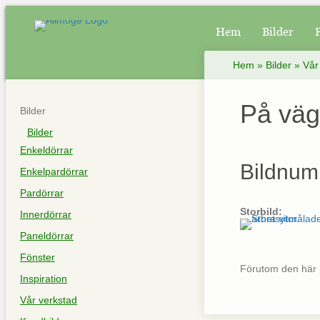
Hem
Bilder
Hem
»
Bilder
»
Vår
På väg 
Bilder
Bilder
Enkeldörrar
Bildnum
Enkelpardörrar
Pardörrar
Storbild:
Innerdörrar
Paneldörrar
Fönster
Förutom den här pal
Inspiration
Vår verkstad