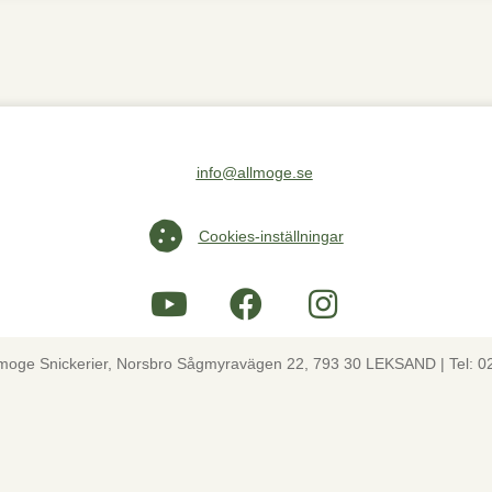
info@allmoge.se
Maila oss på info@allmoge.se
Cookies-inställningar
Cookies-inställningar
lmoge Snickerier, Norsbro Sågmyravägen 22, 793 30 LEKSAND | Tel: 0