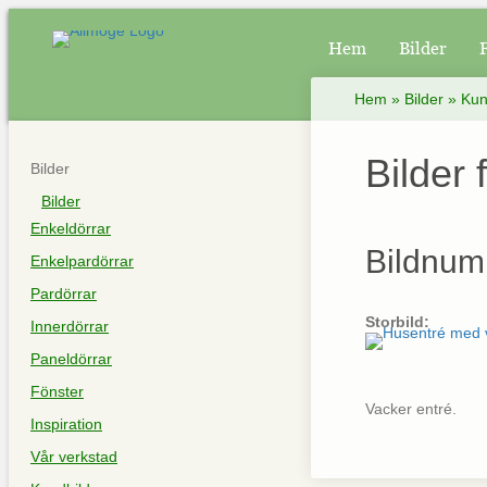
Hem
Bilder
Hem
»
Bilder
»
Kun
Bilder 
Bilder
Bilder
Enkeldörrar
Bildnum
Enkelpardörrar
Pardörrar
Storbild:
Innerdörrar
Paneldörrar
Fönster
Vacker entré.
Inspiration
Vår verkstad