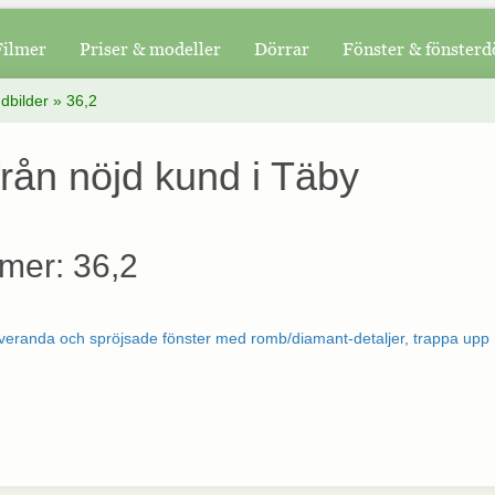
Filmer
Priser & modeller
Dörrar
Fönster & fönsterd
dbilder
»
36,2
från nöjd kund i Täby
mer: 36,2