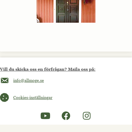
Vill du skicka oss en förfrågan? Maila oss på:
Maila oss på info@allmoge.se
info@allmoge.se
Cookies-inställningar
Cookies-inställningar