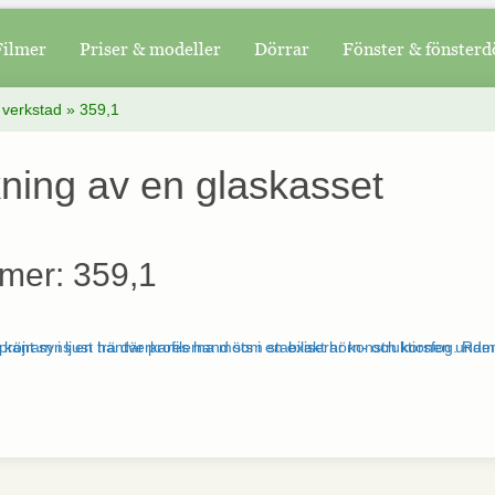
Filmer
Priser & modeller
Dörrar
Fönster & fönsterd
 verkstad
»
359,1
kning av en glaskasset
mer: 359,1