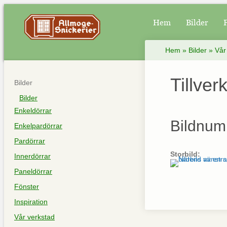
Hem
Bilder
Hem
»
Bilder
»
Vår
Tillver
Bilder
Bilder
Enkeldörrar
Bildnum
Enkelpardörrar
Pardörrar
Storbild:
Innerdörrar
Paneldörrar
Fönster
Inspiration
Vår verkstad