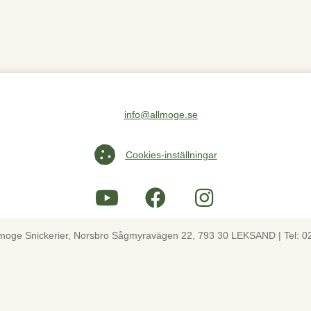
info@allmoge.se
Maila oss på info@allmoge.se
Cookies-inställningar
Cookies-inställningar
lmoge Snickerier, Norsbro Sågmyravägen 22, 793 30 LEKSAND | Tel: 0