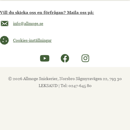
Vill du skicka oss en förfrågan? Maila oss på:
Maila oss på info@allmoge.se
info@allmoge.se
Cookies-inställningar
Cookies-inställningar
© 2026 Allmoge Snickerier, Norsbro Sågmyravägen 22, 793 30
LEKSAND | Tel: 0247-645 80