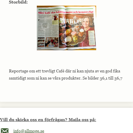
Storbild:
Reportage om ett trevligt Café där ni kan njuta av en god fika
samtidigt som ni kan se våra produkter. Se bilder 36,1 till 36,7
Vill du skicka oss en förfrågan? Maila oss på:
Maila oss på info@allmoge.se
info@allmoge.se