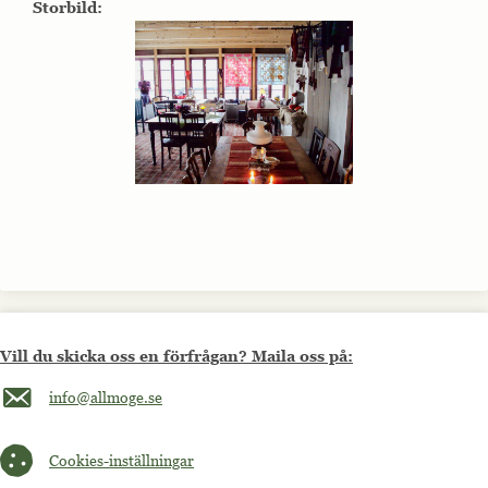
Storbild:
Vill du skicka oss en förfrågan? Maila oss på:
Maila oss på info@allmoge.se
info@allmoge.se
Cookies-inställningar
Cookies-inställningar