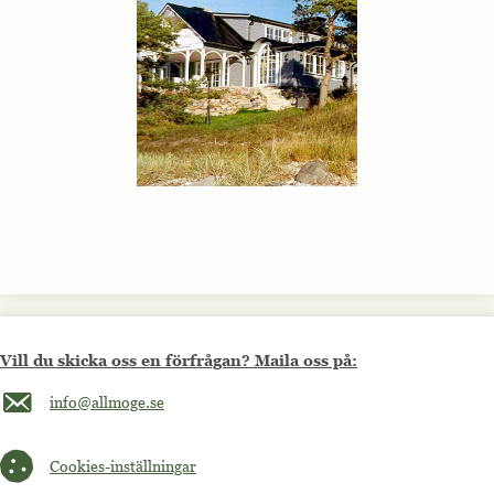
Vill du skicka oss en förfrågan? Maila oss på:
Maila oss på info@allmoge.se
info@allmoge.se
Cookies-inställningar
Cookies-inställningar