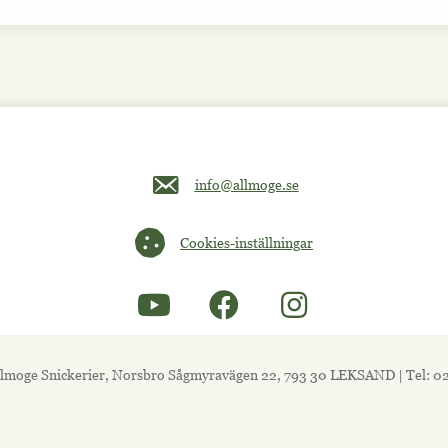
Maila oss på info@allmoge.se
info@allmoge.se
Cookies-inställningar
Cookies-inställningar
lmoge Snickerier, Norsbro Sågmyravägen 22, 793 30 LEKSAND | Tel: 0