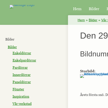
Hem
Bilder
×
Hem
»
Bilder
»
Vår 
Den 29
Bilder
Bilder
Bildnum
Enkeldörrar
Enkelpardörrar
Pardörrar
Storbild:
Innerdörrar
Paneldörrar
Fönster
Årets första snö. 
Inspiration
Vår verkstad