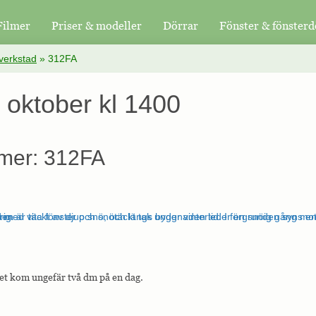
Filmer
Priser & modeller
Dörrar
Fönster & fönsterd
verkstad
»
312FA
 oktober kl 1400
mer: 312FA
Det kom ungefär två dm på en dag.