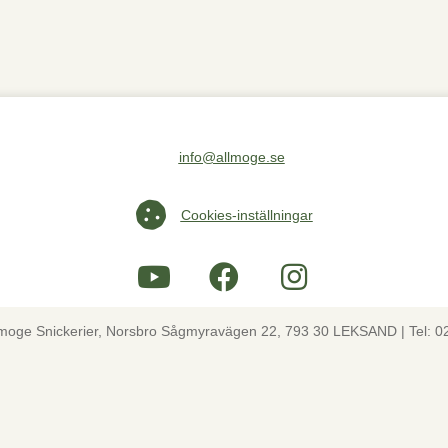
info@allmoge.se
Maila oss på info@allmoge.se
Cookies-inställningar
Cookies-inställningar
lmoge Snickerier, Norsbro Sågmyravägen 22, 793 30 LEKSAND | Tel: 0