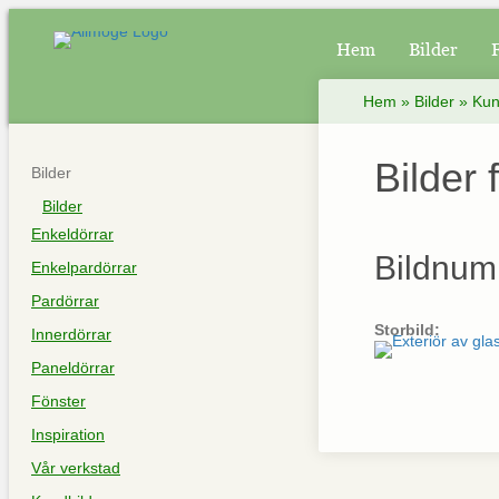
Hem
Bilder
Hem
»
Bilder
»
Kun
Bilder
Bilder
Bilder
Enkeldörrar
Bildnum
Enkelpardörrar
Pardörrar
Storbild:
Innerdörrar
Paneldörrar
Fönster
Inspiration
Vår verkstad