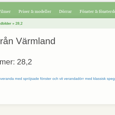
Filmer
Priser & modeller
Dörrar
Fönster & fönsterd
dbilder
»
28,2
 från Värmland
mer: 28,2