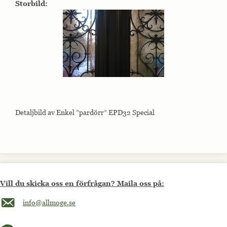
Storbild:
Detaljbild av Enkel ”pardörr” EPD32 Special
Vill du skicka oss en förfrågan? Maila oss på:
Maila oss på info@allmoge.se
info@allmoge.se