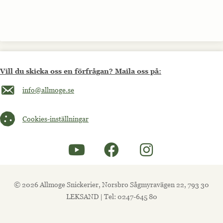
Vill du skicka oss en förfrågan? Maila oss på:
Maila oss på info@allmoge.se
info@allmoge.se
Cookies-inställningar
Cookies-inställningar
© 2026 Allmoge Snickerier, Norsbro Sågmyravägen 22, 793 30
LEKSAND | Tel: 0247-645 80