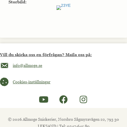
Storbild:
Vill du skicka oss en förfrågan? Maila oss på:
Maila oss på info@allmoge.se
info@allmoge.se
Cookies-inställningar
Cookies-inställningar
© 2026 Allmoge Snickerier, Norsbro Sågmyravägen 22, 793 30
LEKSAND | Tel: 0247-645 80