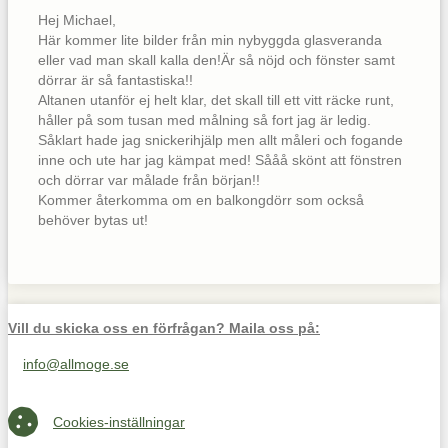
Hej Michael,
Här kommer lite bilder från min nybyggda glasveranda
eller vad man skall kalla den!Är så nöjd och fönster samt
dörrar är så fantastiska!!
Altanen utanför ej helt klar, det skall till ett vitt räcke runt,
håller på som tusan med målning så fort jag är ledig.
Såklart hade jag snickerihjälp men allt måleri och fogande
inne och ute har jag kämpat med! Sååå skönt att fönstren
och dörrar var målade från början!!
Kommer återkomma om en balkongdörr som också
behöver bytas ut!
Vill du skicka oss en förfrågan? Maila oss på:
info@allmoge.se
Maila oss på info@allmoge.se
Cookies-inställningar
Cookies-inställningar