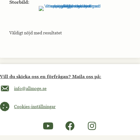
Storbild:
Väldigt nöjd med resultatet
Vill du skicka oss en förfrågan? Maila oss på:
Maila oss på info@allmoge.se
info@allmoge.se
Cookies-inställningar
Cookies-inställningar