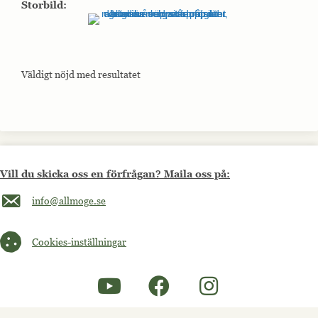
Storbild:
Väldigt nöjd med resultatet
Vill du skicka oss en förfrågan? Maila oss på:
Maila oss på info@allmoge.se
info@allmoge.se
Cookies-inställningar
Cookies-inställningar