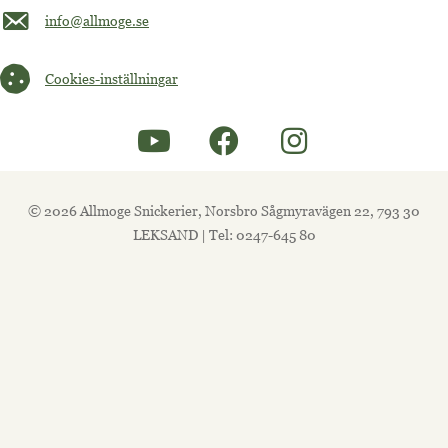
Maila oss på info@allmoge.se
info@allmoge.se
Cookies-inställningar
Cookies-inställningar
© 2026 Allmoge Snickerier, Norsbro Sågmyravägen 22, 793 30
LEKSAND | Tel: 0247-645 80